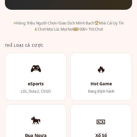
⭐
Hàng Triệu Người Chơi
✅
Giao Dịch Minh Bạch
🏆
Nhà Cái Uy Tín
📱
Chơi Mọi Lúc Mọi Nơi
🎰
1000+ Trò Chơi
THỂ LOẠI CÁ CƯỢC
🎮
🔥
eSports
Hot Game
LOL, Dota 2, CS:GO
Đang thịnh hành
🐎
🎫
Đua Ngựa
Xổ Số