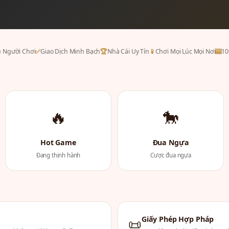
u Người Chơi
✅
Giao Dịch Minh Bạch
🏆
Nhà Cái Uy Tín
📱
Chơi Mọi Lúc Mọi Nơi
🎰
10
🔥
🐎
Hot Game
Đua Ngựa
Đang thịnh hành
Cược đua ngựa
Giấy Phép Hợp Pháp
📜