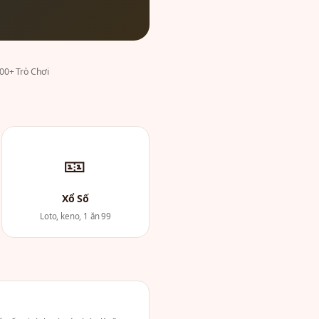
00+ Trò Chơi
🎫
Xổ Số
Loto, keno, 1 ăn 99