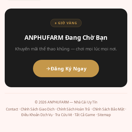
♠ GIỜ VÀNG
ANPHUFARM Đang Chờ Bạn
Khuyến mãi thể thao khủng — chơi mọi lúc mọi nơi.
Đăng Ký Ngay
© 2026 ANPHUFARM — Nhà Cái Uy Tín
Contact
·
Chính Sách Giao Dịch
·
Chính Sách Hoàn Trả
·
Chính Sách Bảo Mật
·
Điều Khoản Dịch Vụ
·
Tra Cứu Vé
·
Tất Cả Game
·
Sitemap