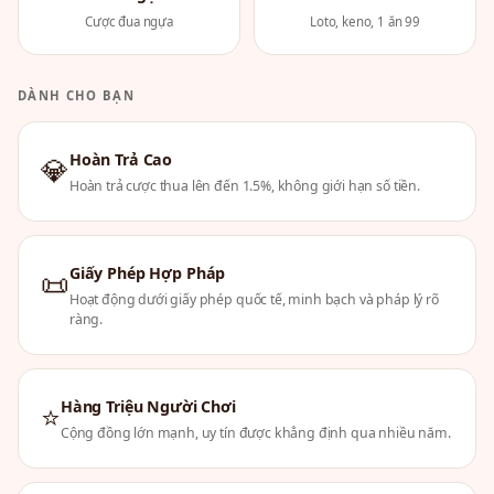
Cược đua ngựa
Loto, keno, 1 ăn 99
DÀNH CHO BẠN
Hoàn Trả Cao
💎
Hoàn trả cược thua lên đến 1.5%, không giới hạn số tiền.
Giấy Phép Hợp Pháp
📜
Hoạt động dưới giấy phép quốc tế, minh bạch và pháp lý rõ
ràng.
Hàng Triệu Người Chơi
⭐
Cộng đồng lớn mạnh, uy tín được khẳng định qua nhiều năm.