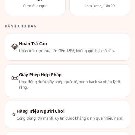
Cược đua ngựa
Loto, keno, 1 ăn 99
DÀNH CHO BẠN
Hoàn Trả Cao
💎
Hoàn trả cược thua lên đến 1.5%, không giới hạn số tiền.
Giấy Phép Hợp Pháp
📜
Hoạt động dưới giấy phép quốc tế, minh bạch và pháp lý rõ
ràng.
Hàng Triệu Người Chơi
⭐
Cộng đồng lớn mạnh, uy tín được khẳng định qua nhiều năm.