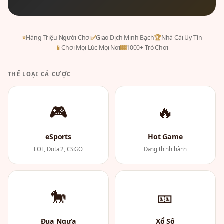
⭐
Hàng Triệu Người Chơi
✅
Giao Dịch Minh Bạch
🏆
Nhà Cái Uy Tín
📱
Chơi Mọi Lúc Mọi Nơi
🎰
1000+ Trò Chơi
THỂ LOẠI CÁ CƯỢC
🎮
🔥
eSports
Hot Game
LOL, Dota 2, CS:GO
Đang thịnh hành
🐎
🎫
Đua Ngựa
Xổ Số