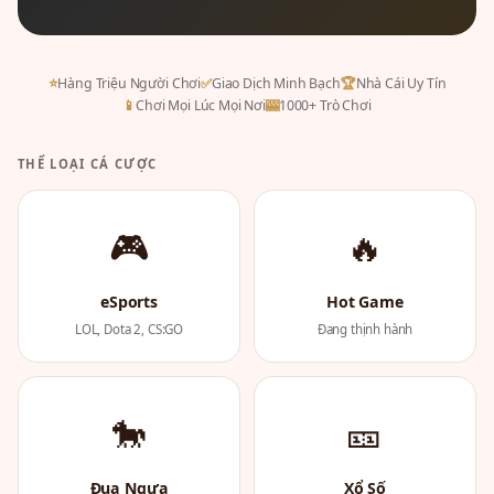
⭐
Hàng Triệu Người Chơi
✅
Giao Dịch Minh Bạch
🏆
Nhà Cái Uy Tín
📱
Chơi Mọi Lúc Mọi Nơi
🎰
1000+ Trò Chơi
THỂ LOẠI CÁ CƯỢC
🎮
🔥
eSports
Hot Game
LOL, Dota 2, CS:GO
Đang thịnh hành
🐎
🎫
Đua Ngựa
Xổ Số