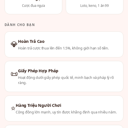
Cược đua ngựa
Loto, keno, 1 ăn 99
DÀNH CHO BẠN
Hoàn Trả Cao
💎
Hoàn trả cược thua lên đến 1.5%, không giới hạn số tiền.
Giấy Phép Hợp Pháp
📜
Hoạt động dưới giấy phép quốc tế, minh bạch và pháp lý rõ
ràng.
Hàng Triệu Người Chơi
⭐
Cộng đồng lớn mạnh, uy tín được khẳng định qua nhiều năm.