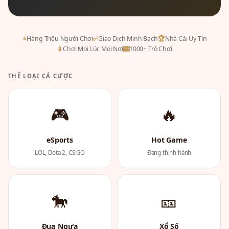
⭐
Hàng Triệu Người Chơi
✅
Giao Dịch Minh Bạch
🏆
Nhà Cái Uy Tín
📱
Chơi Mọi Lúc Mọi Nơi
🎰
1000+ Trò Chơi
THỂ LOẠI CÁ CƯỢC
🎮
🔥
eSports
Hot Game
LOL, Dota 2, CS:GO
Đang thịnh hành
🐎
🎫
Đua Ngựa
Xổ Số