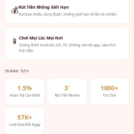
Rút Tiền Không Giới Hạn
💰
Rút bao nhiêu cũng được, không giới hạn số lần và số tiền.
Chơi Mọi Lúc Mọi Nơi
📱
Tương thích Android, iOS, PC. Không cần tải app, vào chơi
trực tiếp.
THÀNH TỰU
1.5%
3'
1000+
Hoàn Trả Cao Nhất
Rút Tiền Nhanh
Trò Chơi
57K+
Lượt Chơi Mỗi Ngày