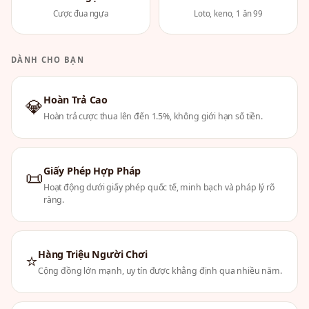
Cược đua ngựa
Loto, keno, 1 ăn 99
DÀNH CHO BẠN
Hoàn Trả Cao
💎
Hoàn trả cược thua lên đến 1.5%, không giới hạn số tiền.
Giấy Phép Hợp Pháp
📜
Hoạt động dưới giấy phép quốc tế, minh bạch và pháp lý rõ
ràng.
Hàng Triệu Người Chơi
⭐
Cộng đồng lớn mạnh, uy tín được khẳng định qua nhiều năm.