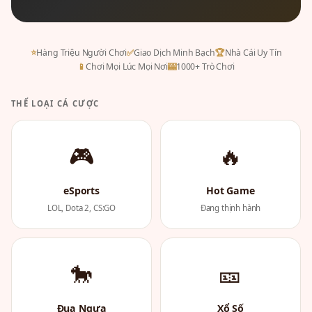
⭐
Hàng Triệu Người Chơi
✅
Giao Dịch Minh Bạch
🏆
Nhà Cái Uy Tín
📱
Chơi Mọi Lúc Mọi Nơi
🎰
1000+ Trò Chơi
THỂ LOẠI CÁ CƯỢC
🎮
🔥
eSports
Hot Game
LOL, Dota 2, CS:GO
Đang thịnh hành
🐎
🎫
Đua Ngựa
Xổ Số