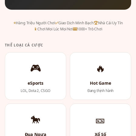
⭐
Hàng Triệu Người Chơi
✅
Giao Dịch Minh Bạch
🏆
Nhà Cái Uy Tín
📱
Chơi Mọi Lúc Mọi Nơi
🎰
1000+ Trò Chơi
THỂ LOẠI CÁ CƯỢC
🎮
🔥
eSports
Hot Game
LOL, Dota 2, CS:GO
Đang thịnh hành
🐎
🎫
Đua Ngựa
Xổ Số