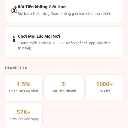
Rút Tiền Không Giới Hạn
💰
Rút bao nhiêu cũng được, không giới hạn số lần và số tiền.
Chơi Mọi Lúc Mọi Nơi
📱
Tương thích Android, iOS, PC. Không cần tải app, vào chơi
trực tiếp.
THÀNH TỰU
1.5%
3'
1000+
Hoàn Trả Cao Nhất
Rút Tiền Nhanh
Trò Chơi
57K+
Lượt Chơi Mỗi Ngày