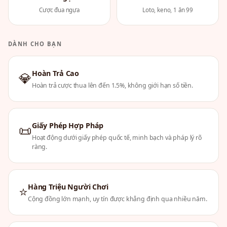
Cược đua ngựa
Loto, keno, 1 ăn 99
DÀNH CHO BẠN
Hoàn Trả Cao
💎
Hoàn trả cược thua lên đến 1.5%, không giới hạn số tiền.
Giấy Phép Hợp Pháp
📜
Hoạt động dưới giấy phép quốc tế, minh bạch và pháp lý rõ
ràng.
Hàng Triệu Người Chơi
⭐
Cộng đồng lớn mạnh, uy tín được khẳng định qua nhiều năm.