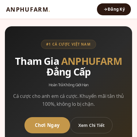
ANPHUFARM
.
Đăng Ký
#1 CÁ CƯỢC VIỆT NAM
Tham Gia
ANPHUFARM
Đẳng Cấp
Hoàn Trả Không Giới Hạn
Cá cược cho anh em cá cược. Khuyến mãi tân thủ
100%, không lo bị chặn.
Chơi Ngay
Xem Chi Tiết