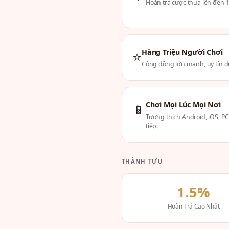
Hoàn trả cược thua lên đến 1
Hàng Triệu Người Chơi
⭐
Cộng đồng lớn mạnh, uy tín 
Chơi Mọi Lúc Mọi Nơi
📱
Tương thích Android, iOS, PC
tiếp.
THÀNH TỰU
1.5%
Hoàn Trả Cao Nhất