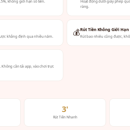
.5%, không giới hạn số tiền.
Hoạt động dưới giấy phép quốc
ràng.
Rút Tiền Không Giới Hạn
💰
được khẳng định qua nhiều năm.
Rút bao nhiêu cũng được, không
. Không cần tải app, vào chơi trực
3'
Rút Tiền Nhanh