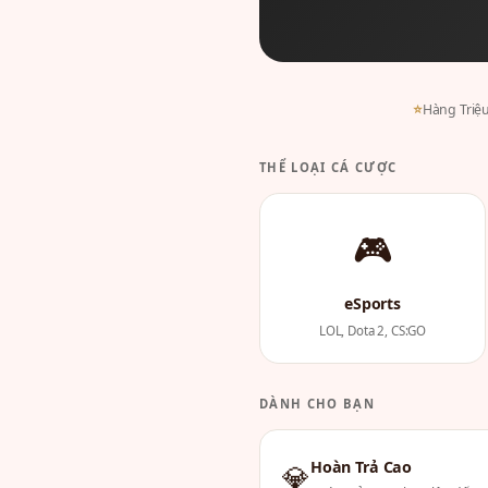
⭐
Hàng Triệ
THỂ LOẠI CÁ CƯỢC
🎮
eSports
LOL, Dota 2, CS:GO
DÀNH CHO BẠN
Hoàn Trả Cao
💎