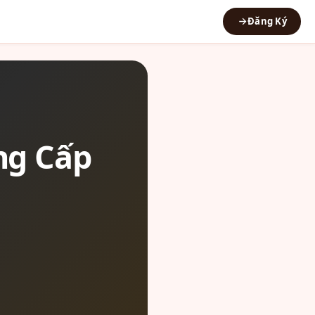
Đăng Ký
g Cấp