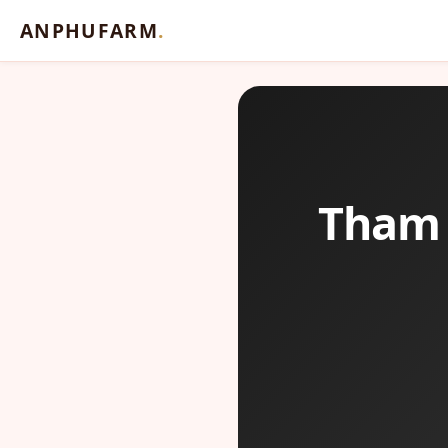
ANPHUFARM
.
Tham