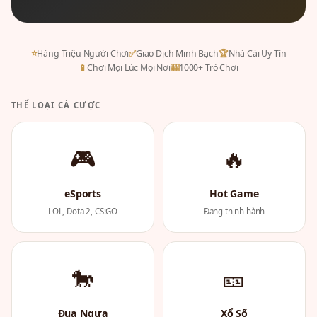
⭐
Hàng Triệu Người Chơi
✅
Giao Dịch Minh Bạch
🏆
Nhà Cái Uy Tín
📱
Chơi Mọi Lúc Mọi Nơi
🎰
1000+ Trò Chơi
THỂ LOẠI CÁ CƯỢC
🎮
🔥
eSports
Hot Game
LOL, Dota 2, CS:GO
Đang thịnh hành
🐎
🎫
Đua Ngựa
Xổ Số