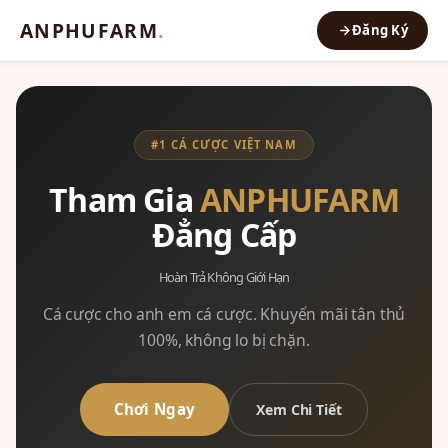
ANPHUFARM
.
Đăng Ký
#1 CÁ CƯỢC VIỆT NAM
Tham Gia
ANPHUFARM
Đẳng Cấp
Hoàn Trả Không Giới Hạn
Cá cược cho anh em cá cược. Khuyến mãi tân thủ
100%, không lo bị chặn.
Chơi Ngay
Xem Chi Tiết