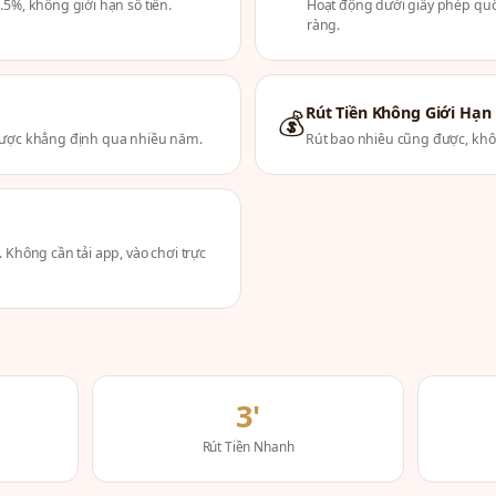
.5%, không giới hạn số tiền.
Hoạt động dưới giấy phép quốc
ràng.
Rút Tiền Không Giới Hạn
💰
được khẳng định qua nhiều năm.
Rút bao nhiêu cũng được, không
. Không cần tải app, vào chơi trực
3'
Rút Tiền Nhanh