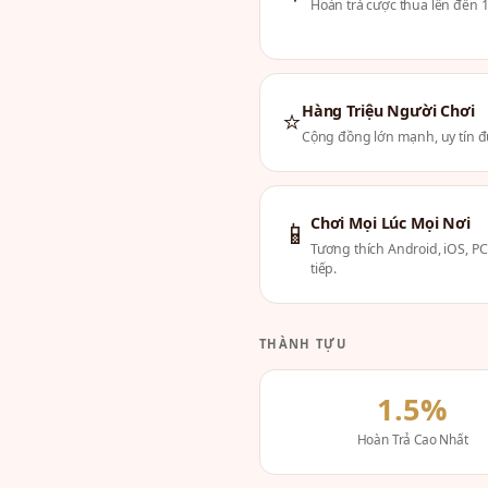
Hoàn trả cược thua lên đến 1
Hàng Triệu Người Chơi
⭐
Cộng đồng lớn mạnh, uy tín 
Chơi Mọi Lúc Mọi Nơi
📱
Tương thích Android, iOS, PC
tiếp.
THÀNH TỰU
1.5%
Hoàn Trả Cao Nhất