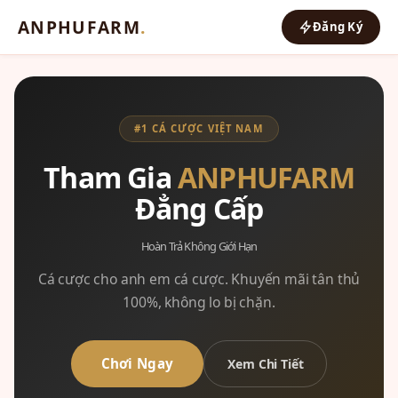
ANPHUFARM
.
Đăng Ký
#1 CÁ CƯỢC VIỆT NAM
Tham Gia
ANPHUFARM
Đẳng Cấp
Hoàn Trả Không Giới Hạn
Cá cược cho anh em cá cược. Khuyến mãi tân thủ
100%, không lo bị chặn.
Chơi Ngay
Xem Chi Tiết