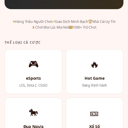
⭐
Hàng Triệu Người Chơi
✅
Giao Dịch Minh Bạch
🏆
Nhà Cái Uy Tín
📱
Chơi Mọi Lúc Mọi Nơi
🎰
1000+ Trò Chơi
THỂ LOẠI CÁ CƯỢC
🎮
🔥
eSports
Hot Game
LOL, Dota 2, CS:GO
Đang thịnh hành
🐎
🎫
Đua Ngựa
Xổ Số