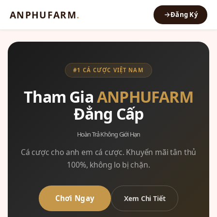
ANPHUFARM
.
Đăng Ký
#1 CÁ CƯỢC VIỆT NAM
Tham Gia
ANPHUFARM
Đẳng Cấp
Hoàn Trả Không Giới Hạn
Cá cược cho anh em cá cược. Khuyến mãi tân thủ
100%, không lo bị chặn.
Chơi Ngay
Xem Chi Tiết