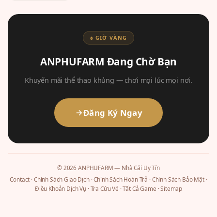
♠ GIỜ VÀNG
ANPHUFARM Đang Chờ Bạn
Khuyến mãi thể thao khủng — chơi mọi lúc mọi nơi.
Đăng Ký Ngay
© 2026 ANPHUFARM — Nhà Cái Uy Tín
Contact
·
Chính Sách Giao Dịch
·
Chính Sách Hoàn Trả
·
Chính Sách Bảo Mật
·
Điều Khoản Dịch Vụ
·
Tra Cứu Vé
·
Tất Cả Game
·
Sitemap