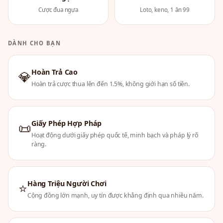
Cược đua ngựa
Loto, keno, 1 ăn 99
DÀNH CHO BẠN
Hoàn Trả Cao
💎
Hoàn trả cược thua lên đến 1.5%, không giới hạn số tiền.
Giấy Phép Hợp Pháp
📜
Hoạt động dưới giấy phép quốc tế, minh bạch và pháp lý rõ
ràng.
Hàng Triệu Người Chơi
⭐
Cộng đồng lớn mạnh, uy tín được khẳng định qua nhiều năm.