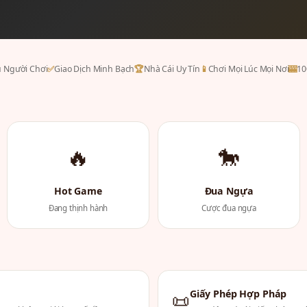
u Người Chơi
✅
Giao Dịch Minh Bạch
🏆
Nhà Cái Uy Tín
📱
Chơi Mọi Lúc Mọi Nơi
🎰
10
🔥
🐎
Hot Game
Đua Ngựa
Đang thịnh hành
Cược đua ngựa
Giấy Phép Hợp Pháp
📜