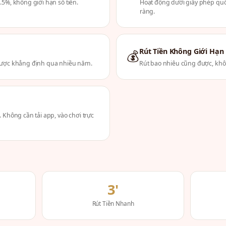
.5%, không giới hạn số tiền.
Hoạt động dưới giấy phép quốc
ràng.
Rút Tiền Không Giới Hạn
💰
được khẳng định qua nhiều năm.
Rút bao nhiêu cũng được, không
. Không cần tải app, vào chơi trực
3'
Rút Tiền Nhanh