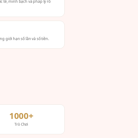
 tế, minh bạch và pháp lý rõ
 giới hạn số lần và số tiền.
1000+
Trò Chơi