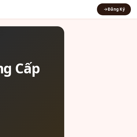
Đăng Ký
g Cấp