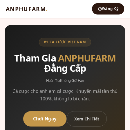
ANPHUFARM
.
Đăng Ký
#1 CÁ CƯỢC VIỆT NAM
Tham Gia
ANPHUFARM
Đẳng Cấp
Hoàn Trả Không Giới Hạn
Cá cược cho anh em cá cược. Khuyến mãi tân thủ
100%, không lo bị chặn.
Chơi Ngay
Xem Chi Tiết