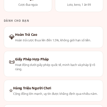
Cược đua ngựa
Loto, keno, 1 ăn 99
DÀNH CHO BẠN
Hoàn Trả Cao
💎
Hoàn trả cược thua lên đến 1.5%, không giới hạn số tiền.
Giấy Phép Hợp Pháp
📜
Hoạt động dưới giấy phép quốc tế, minh bạch và pháp lý rõ
ràng.
Hàng Triệu Người Chơi
⭐
Cộng đồng lớn mạnh, uy tín được khẳng định qua nhiều năm.