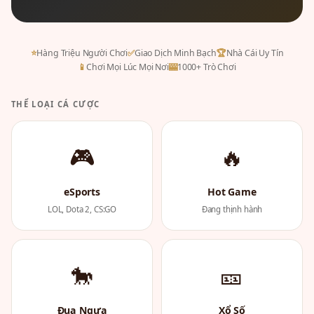
⭐
Hàng Triệu Người Chơi
✅
Giao Dịch Minh Bạch
🏆
Nhà Cái Uy Tín
📱
Chơi Mọi Lúc Mọi Nơi
🎰
1000+ Trò Chơi
THỂ LOẠI CÁ CƯỢC
🎮
🔥
eSports
Hot Game
LOL, Dota 2, CS:GO
Đang thịnh hành
🐎
🎫
Đua Ngựa
Xổ Số