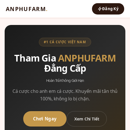
ANPHUFARM
.
Đăng Ký
#1 CÁ CƯỢC VIỆT NAM
Tham Gia
ANPHUFARM
Đẳng Cấp
Hoàn Trả Không Giới Hạn
Cá cược cho anh em cá cược. Khuyến mãi tân thủ
100%, không lo bị chặn.
Chơi Ngay
Xem Chi Tiết