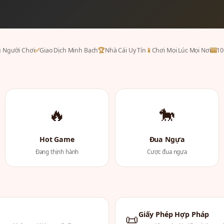
u Người Chơi
✅
Giao Dịch Minh Bạch
🏆
Nhà Cái Uy Tín
📱
Chơi Mọi Lúc Mọi Nơi
🎰
10
🔥
🐎
Hot Game
Đua Ngựa
Đang thịnh hành
Cược đua ngựa
Giấy Phép Hợp Pháp
📜