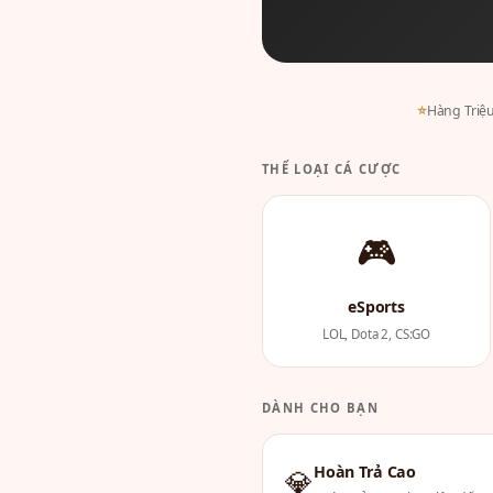
⭐
Hàng Triệ
THỂ LOẠI CÁ CƯỢC
🎮
eSports
LOL, Dota 2, CS:GO
DÀNH CHO BẠN
Hoàn Trả Cao
💎