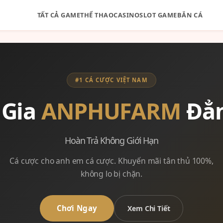
TẤT CẢ GAME
THỂ THAO
CASINO
SLOT GAME
BẮN CÁ
#1 CÁ CƯỢC VIỆT NAM
 Gia
ANPHUFARM
Đẳn
Hoàn Trả Không Giới Hạn
Cá cược cho anh em cá cược. Khuyến mãi tân thủ 100%,
không lo bị chặn.
Chơi Ngay
Xem Chi Tiết