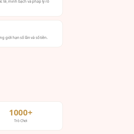
 tế, minh bạch và pháp lý rõ
 giới hạn số lần và số tiền.
1000+
Trò Chơi