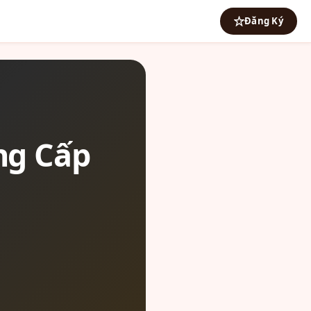
Đăng Ký
g Cấp