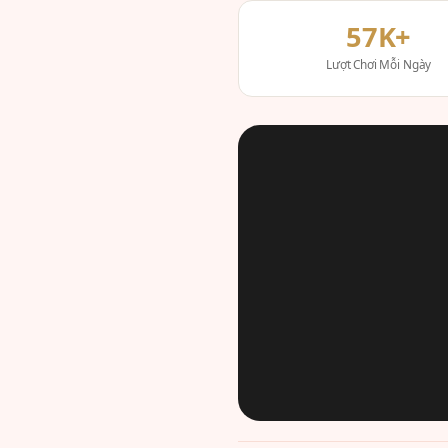
57K+
Lượt Chơi Mỗi Ngày