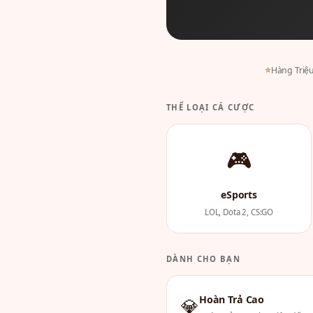
⭐
Hàng Triệ
THỂ LOẠI CÁ CƯỢC
🎮
eSports
LOL, Dota 2, CS:GO
DÀNH CHO BẠN
Hoàn Trả Cao
💎