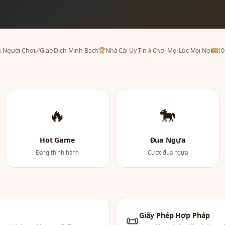
u Người Chơi
✅
Giao Dịch Minh Bạch
🏆
Nhà Cái Uy Tín
📱
Chơi Mọi Lúc Mọi Nơi
🎰
10
🔥
🐎
Hot Game
Đua Ngựa
Đang thịnh hành
Cược đua ngựa
Giấy Phép Hợp Pháp
📜