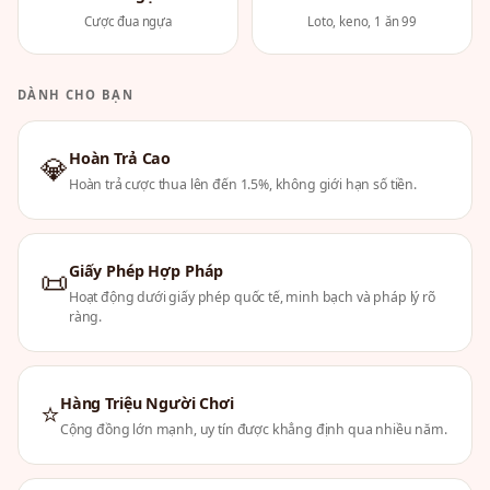
Cược đua ngựa
Loto, keno, 1 ăn 99
DÀNH CHO BẠN
Hoàn Trả Cao
💎
Hoàn trả cược thua lên đến 1.5%, không giới hạn số tiền.
Giấy Phép Hợp Pháp
📜
Hoạt động dưới giấy phép quốc tế, minh bạch và pháp lý rõ
ràng.
Hàng Triệu Người Chơi
⭐
Cộng đồng lớn mạnh, uy tín được khẳng định qua nhiều năm.