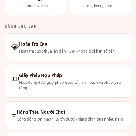
Cược đua ngựa
Loto, keno, 1 ăn 99
DÀNH CHO BẠN
Hoàn Trả Cao
💎
Hoàn trả cược thua lên đến 1.5%, không giới hạn số tiền.
Giấy Phép Hợp Pháp
📜
Hoạt động dưới giấy phép quốc tế, minh bạch và pháp lý rõ
ràng.
Hàng Triệu Người Chơi
⭐
Cộng đồng lớn mạnh, uy tín được khẳng định qua nhiều năm.