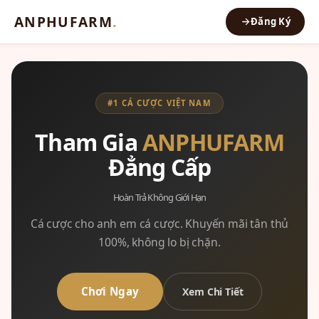
ANPHUFARM
.
Đăng Ký
#1 CÁ CƯỢC VIỆT NAM
Tham Gia
ANPHUFARM
Đẳng Cấp
Hoàn Trả Không Giới Hạn
Cá cược cho anh em cá cược. Khuyến mãi tân thủ
100%, không lo bị chặn.
Chơi Ngay
Xem Chi Tiết