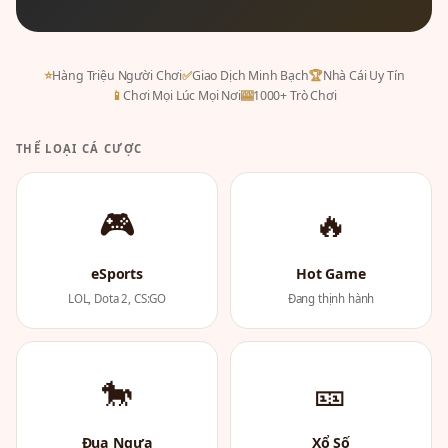
⭐
Hàng Triệu Người Chơi
✅
Giao Dịch Minh Bạch
🏆
Nhà Cái Uy Tín
📱
Chơi Mọi Lúc Mọi Nơi
🎰
1000+ Trò Chơi
THỂ LOẠI CÁ CƯỢC
🎮
🔥
eSports
Hot Game
LOL, Dota 2, CS:GO
Đang thịnh hành
🐎
🎫
Đua Ngựa
Xổ Số