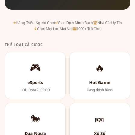
⭐
Hàng Triệu Người Chơi
✅
Giao Dịch Minh Bạch
🏆
Nhà Cái Uy Tín
📱
Chơi Mọi Lúc Mọi Nơi
🎰
1000+ Trò Chơi
THỂ LOẠI CÁ CƯỢC
🎮
🔥
eSports
Hot Game
LOL, Dota 2, CS:GO
Đang thịnh hành
🐎
🎫
Đua Ngựa
Xổ Số