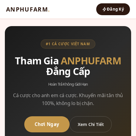
ANPHUFARM
.
Đăng Ký
#1 CÁ CƯỢC VIỆT NAM
Tham Gia
ANPHUFARM
Đẳng Cấp
Hoàn Trả Không Giới Hạn
Cá cược cho anh em cá cược. Khuyến mãi tân thủ
100%, không lo bị chặn.
Chơi Ngay
Xem Chi Tiết