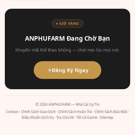
♠ GIỜ VÀNG
ANPHUFARM Đang Chờ Bạn
Khuyến mãi thể thao khủng — chơi mọi lúc mọi nơi.
Đăng Ký Ngay
© 2026 ANPHUFARM — Nhà Cái Uy Tín
Contact
·
Chính Sách Giao Dịch
·
Chính Sách Hoàn Trả
·
Chính Sách Bảo Mật
·
Điều Khoản Dịch Vụ
·
Tra Cứu Vé
·
Tất Cả Game
·
Sitemap