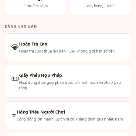
Cược đua ngựa
Loto, keno, 1 ăn 99
DÀNH CHO BẠN
Hoàn Trả Cao
💎
Hoàn trả cược thua lên đến 1.5%, không giới hạn số tiền.
Giấy Phép Hợp Pháp
📜
Hoạt động dưới giấy phép quốc tế, minh bạch và pháp lý rõ
ràng.
Hàng Triệu Người Chơi
⭐
Cộng đồng lớn mạnh, uy tín được khẳng định qua nhiều năm.