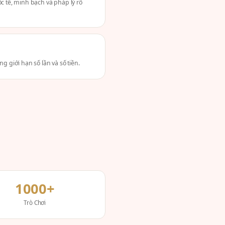
 tế, minh bạch và pháp lý rõ
 giới hạn số lần và số tiền.
1000+
Trò Chơi