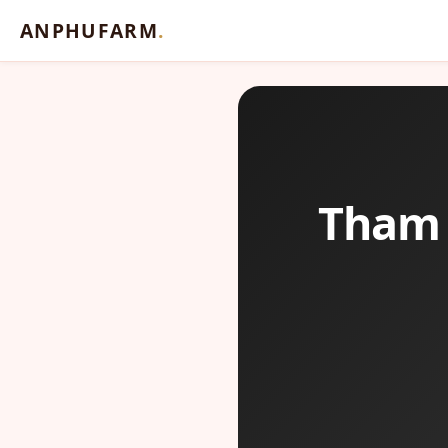
ANPHUFARM
.
Tham