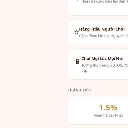
Hoàn trả cược thua lên đến 1
Hàng Triệu Người Chơi
⭐
Cộng đồng lớn mạnh, uy tín 
Chơi Mọi Lúc Mọi Nơi
📱
Tương thích Android, iOS, PC
tiếp.
THÀNH TỰU
1.5%
Hoàn Trả Cao Nhất