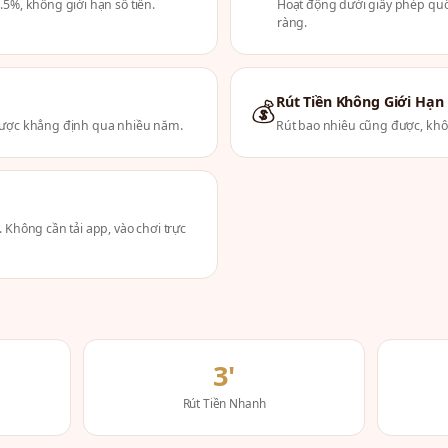
.5%, không giới hạn số tiền.
Hoạt động dưới giấy phép quốc
ràng.
Rút Tiền Không Giới Hạn
💰
được khẳng định qua nhiều năm.
Rút bao nhiêu cũng được, không
. Không cần tải app, vào chơi trực
3'
Rút Tiền Nhanh