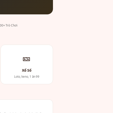
00+ Trò Chơi
🎫
Xổ Số
Loto, keno, 1 ăn 99