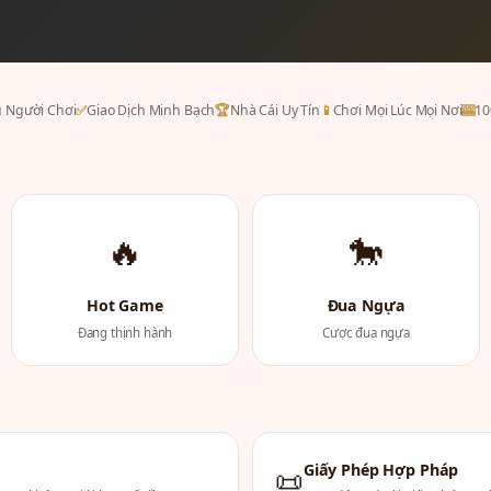
u Người Chơi
✅
Giao Dịch Minh Bạch
🏆
Nhà Cái Uy Tín
📱
Chơi Mọi Lúc Mọi Nơi
🎰
10
🔥
🐎
Hot Game
Đua Ngựa
Đang thịnh hành
Cược đua ngựa
Giấy Phép Hợp Pháp
📜