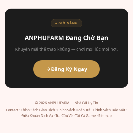
♠ GIỜ VÀNG
ANPHUFARM Đang Chờ Bạn
Khuyến mãi thể thao khủng — chơi mọi lúc mọi nơi.
Đăng Ký Ngay
© 2026 ANPHUFARM — Nhà Cái Uy Tín
Contact
·
Chính Sách Giao Dịch
·
Chính Sách Hoàn Trả
·
Chính Sách Bảo Mật
·
Điều Khoản Dịch Vụ
·
Tra Cứu Vé
·
Tất Cả Game
·
Sitemap