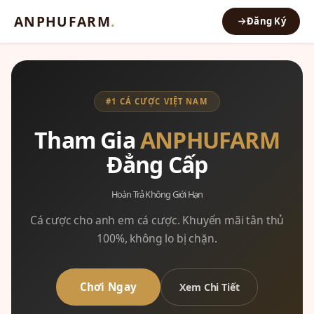
ANPHUFARM
.
Đăng Ký
#1 CÁ CƯỢC VIỆT NAM
Tham Gia
ANPHUFARM
Đẳng Cấp
Hoàn Trả Không Giới Hạn
Cá cược cho anh em cá cược. Khuyến mãi tân thủ
100%, không lo bị chặn.
Chơi Ngay
Xem Chi Tiết