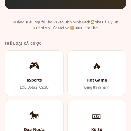
⭐
Hàng Triệu Người Chơi
✅
Giao Dịch Minh Bạch
🏆
Nhà Cái Uy Tín
📱
Chơi Mọi Lúc Mọi Nơi
🎰
1000+ Trò Chơi
THỂ LOẠI CÁ CƯỢC
🎮
🔥
eSports
Hot Game
LOL, Dota 2, CS:GO
Đang thịnh hành
🐎
🎫
Đua Ngựa
Xổ Số