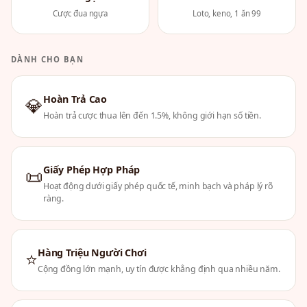
Cược đua ngựa
Loto, keno, 1 ăn 99
DÀNH CHO BẠN
Hoàn Trả Cao
💎
Hoàn trả cược thua lên đến 1.5%, không giới hạn số tiền.
Giấy Phép Hợp Pháp
📜
Hoạt động dưới giấy phép quốc tế, minh bạch và pháp lý rõ
ràng.
Hàng Triệu Người Chơi
⭐
Cộng đồng lớn mạnh, uy tín được khẳng định qua nhiều năm.