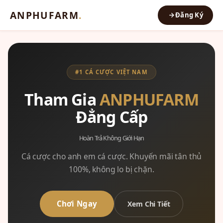
ANPHUFARM
.
Đăng Ký
#1 CÁ CƯỢC VIỆT NAM
Tham Gia
ANPHUFARM
Đẳng Cấp
Hoàn Trả Không Giới Hạn
Cá cược cho anh em cá cược. Khuyến mãi tân thủ
100%, không lo bị chặn.
Chơi Ngay
Xem Chi Tiết