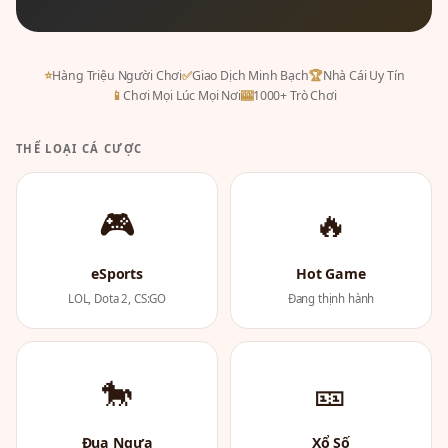
⭐
Hàng Triệu Người Chơi
✅
Giao Dịch Minh Bạch
🏆
Nhà Cái Uy Tín
📱
Chơi Mọi Lúc Mọi Nơi
🎰
1000+ Trò Chơi
THỂ LOẠI CÁ CƯỢC
🎮
🔥
eSports
Hot Game
LOL, Dota 2, CS:GO
Đang thịnh hành
🐎
🎫
Đua Ngựa
Xổ Số