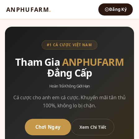
ANPHUFARM
.
Đăng Ký
#1 CÁ CƯỢC VIỆT NAM
Tham Gia
ANPHUFARM
Đẳng Cấp
Hoàn Trả Không Giới Hạn
Cá cược cho anh em cá cược. Khuyến mãi tân thủ
100%, không lo bị chặn.
Chơi Ngay
Xem Chi Tiết