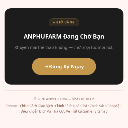
♠ GIỜ VÀNG
ANPHUFARM Đang Chờ Bạn
Khuyến mãi thể thao khủng — chơi mọi lúc mọi nơi.
Đăng Ký Ngay
© 2026 ANPHUFARM — Nhà Cái Uy Tín
Contact
·
Chính Sách Giao Dịch
·
Chính Sách Hoàn Trả
·
Chính Sách Bảo Mật
·
Điều Khoản Dịch Vụ
·
Tra Cứu Vé
·
Tất Cả Game
·
Sitemap