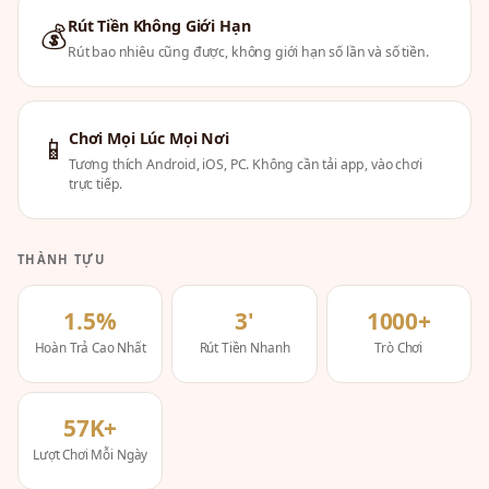
Rút Tiền Không Giới Hạn
💰
Rút bao nhiêu cũng được, không giới hạn số lần và số tiền.
Chơi Mọi Lúc Mọi Nơi
📱
Tương thích Android, iOS, PC. Không cần tải app, vào chơi
trực tiếp.
THÀNH TỰU
1.5%
3'
1000+
Hoàn Trả Cao Nhất
Rút Tiền Nhanh
Trò Chơi
57K+
Lượt Chơi Mỗi Ngày