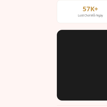
57K+
Lượt Chơi Mỗi Ngày