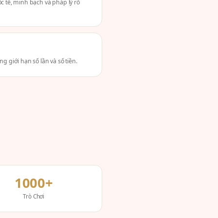
 tế, minh bạch và pháp lý rõ
 giới hạn số lần và số tiền.
1000+
Trò Chơi