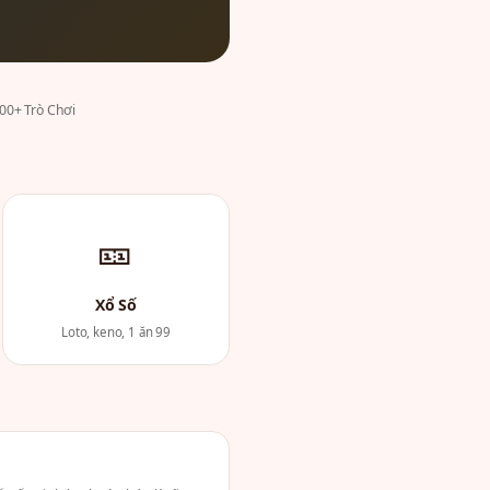
00+ Trò Chơi
🎫
Xổ Số
Loto, keno, 1 ăn 99