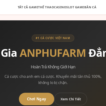
TẤT CẢ GAME
THỂ THAO
CASINO
SLOT GAME
BẮN CÁ
#1 CÁ CƯỢC VIỆT NAM
 Gia
ANPHUFARM
Đẳn
Hoàn Trả Không Giới Hạn
Cá cược cho anh em cá cược. Khuyến mãi tân thủ 100%,
không lo bị chặn.
Chơi Ngay
Xem Chi Tiết