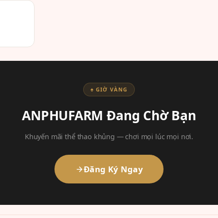
♠ GIỜ VÀNG
ANPHUFARM Đang Chờ Bạn
Khuyến mãi thể thao khủng — chơi mọi lúc mọi nơi.
Đăng Ký Ngay