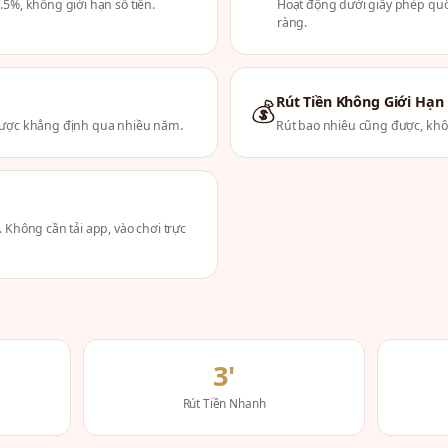
.5%, không giới hạn số tiền.
Hoạt động dưới giấy phép quốc
ràng.
Rút Tiền Không Giới Hạn
💰
được khẳng định qua nhiều năm.
Rút bao nhiêu cũng được, không
. Không cần tải app, vào chơi trực
3'
Rút Tiền Nhanh