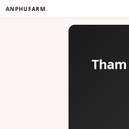
ANPHUFARM
.
Tham