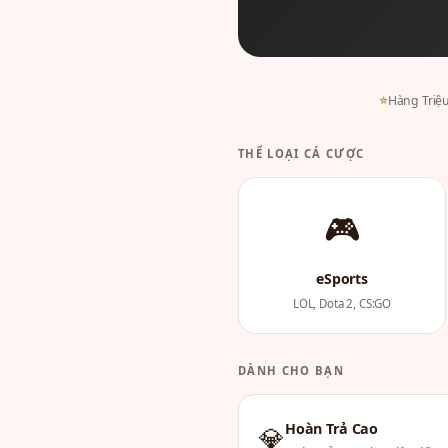
⭐
Hàng Triệ
THỂ LOẠI CÁ CƯỢC
🎮
eSports
LOL, Dota 2, CS:GO
DÀNH CHO BẠN
Hoàn Trả Cao
💎