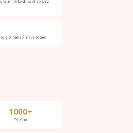
 tế, minh bạch và pháp lý rõ
 giới hạn số lần và số tiền.
1000+
Trò Chơi