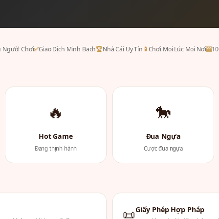
u Người Chơi
✅
Giao Dịch Minh Bạch
🏆
Nhà Cái Uy Tín
📱
Chơi Mọi Lúc Mọi Nơi
🎰
10
🔥
🐎
Hot Game
Đua Ngựa
Đang thịnh hành
Cược đua ngựa
Giấy Phép Hợp Pháp
📜