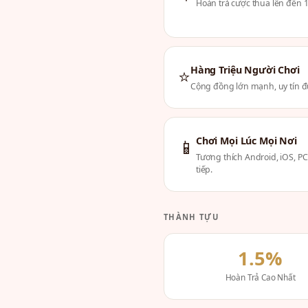
Hoàn trả cược thua lên đến 1
Hàng Triệu Người Chơi
⭐
Cộng đồng lớn mạnh, uy tín 
Chơi Mọi Lúc Mọi Nơi
📱
Tương thích Android, iOS, PC
tiếp.
THÀNH TỰU
1.5%
Hoàn Trả Cao Nhất