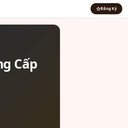
Đăng Ký
g Cấp