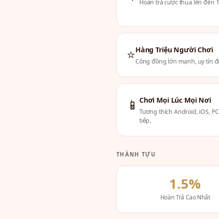
Hoàn trả cược thua lên đến 1
Hàng Triệu Người Chơi
⭐
Cộng đồng lớn mạnh, uy tín 
Chơi Mọi Lúc Mọi Nơi
📱
Tương thích Android, iOS, PC
tiếp.
THÀNH TỰU
1.5%
Hoàn Trả Cao Nhất