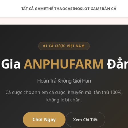
TẤT CẢ GAME
THỂ THAO
CASINO
SLOT GAME
BẮN CÁ
#1 CÁ CƯỢC VIỆT NAM
 Gia
ANPHUFARM
Đẳn
Hoàn Trả Không Giới Hạn
Cá cược cho anh em cá cược. Khuyến mãi tân thủ 100%,
không lo bị chặn.
Chơi Ngay
Xem Chi Tiết