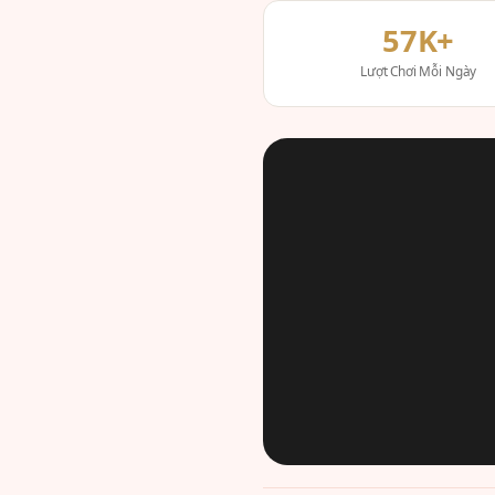
57K+
Lượt Chơi Mỗi Ngày