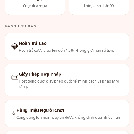
Cược đua ngựa
Loto, keno, 1 ăn 99
DÀNH CHO BẠN
Hoàn Trả Cao
💎
Hoàn trả cược thua lên đến 1.5%, không giới hạn số tiền.
Giấy Phép Hợp Pháp
📜
Hoạt động dưới giấy phép quốc tế, minh bạch và pháp lý rõ
ràng.
Hàng Triệu Người Chơi
⭐
Cộng đồng lớn mạnh, uy tín được khẳng định qua nhiều năm.