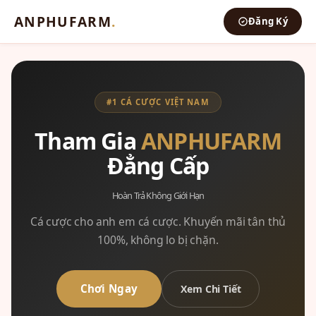
ANPHUFARM
.
Đăng Ký
#1 CÁ CƯỢC VIỆT NAM
Tham Gia
ANPHUFARM
Đẳng Cấp
Hoàn Trả Không Giới Hạn
Cá cược cho anh em cá cược. Khuyến mãi tân thủ
100%, không lo bị chặn.
Chơi Ngay
Xem Chi Tiết