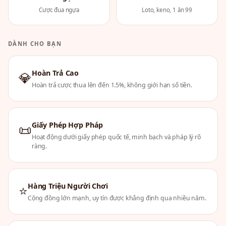
Cược đua ngựa
Loto, keno, 1 ăn 99
DÀNH CHO BẠN
Hoàn Trả Cao
💎
Hoàn trả cược thua lên đến 1.5%, không giới hạn số tiền.
Giấy Phép Hợp Pháp
📜
Hoạt động dưới giấy phép quốc tế, minh bạch và pháp lý rõ
ràng.
Hàng Triệu Người Chơi
⭐
Cộng đồng lớn mạnh, uy tín được khẳng định qua nhiều năm.