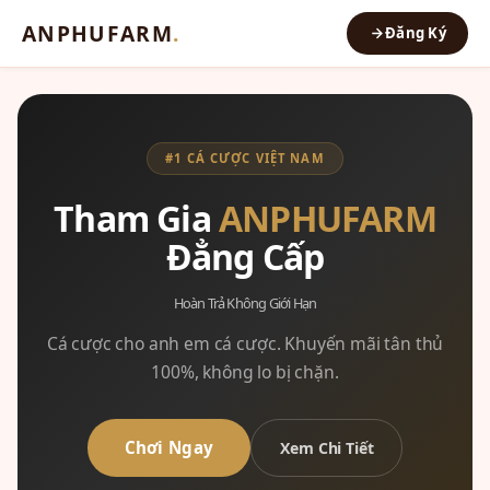
ANPHUFARM
.
Đăng Ký
#1 CÁ CƯỢC VIỆT NAM
Tham Gia
ANPHUFARM
Đẳng Cấp
Hoàn Trả Không Giới Hạn
Cá cược cho anh em cá cược. Khuyến mãi tân thủ
100%, không lo bị chặn.
Chơi Ngay
Xem Chi Tiết