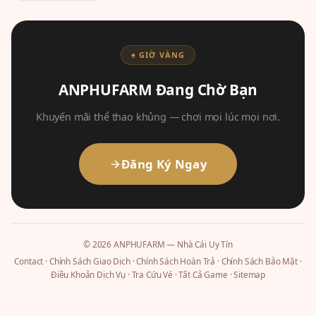
♠ GIỜ VÀNG
ANPHUFARM Đang Chờ Bạn
Khuyến mãi thể thao khủng — chơi mọi lúc mọi nơi.
Đăng Ký Ngay
© 2026 ANPHUFARM — Nhà Cái Uy Tín
Contact
·
Chính Sách Giao Dịch
·
Chính Sách Hoàn Trả
·
Chính Sách Bảo Mật
·
Điều Khoản Dịch Vụ
·
Tra Cứu Vé
·
Tất Cả Game
·
Sitemap