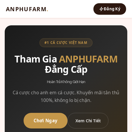
ANPHUFARM
.
Đăng Ký
#1 CÁ CƯỢC VIỆT NAM
Tham Gia
ANPHUFARM
Đẳng Cấp
Hoàn Trả Không Giới Hạn
Cá cược cho anh em cá cược. Khuyến mãi tân thủ
100%, không lo bị chặn.
Chơi Ngay
Xem Chi Tiết