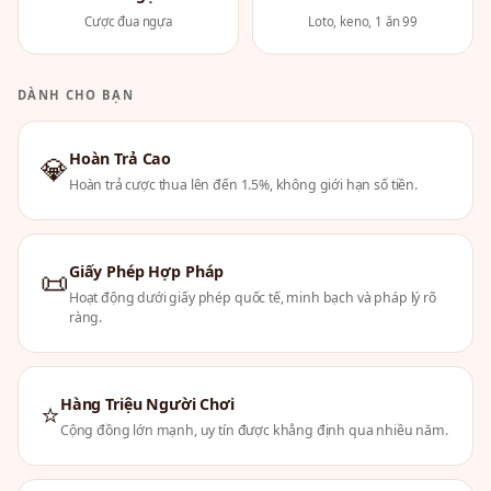
Cược đua ngựa
Loto, keno, 1 ăn 99
DÀNH CHO BẠN
Hoàn Trả Cao
💎
Hoàn trả cược thua lên đến 1.5%, không giới hạn số tiền.
Giấy Phép Hợp Pháp
📜
Hoạt động dưới giấy phép quốc tế, minh bạch và pháp lý rõ
ràng.
Hàng Triệu Người Chơi
⭐
Cộng đồng lớn mạnh, uy tín được khẳng định qua nhiều năm.