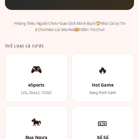
⭐
Hàng Triệu Người Chơi
✅
Giao Dịch Minh Bạch
🏆
Nhà Cái Uy Tín
📱
Chơi Mọi Lúc Mọi Nơi
🎰
1000+ Trò Chơi
THỂ LOẠI CÁ CƯỢC
🎮
🔥
eSports
Hot Game
LOL, Dota 2, CS:GO
Đang thịnh hành
🐎
🎫
Đua Ngựa
Xổ Số