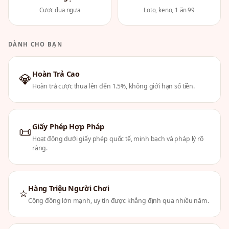
Cược đua ngựa
Loto, keno, 1 ăn 99
DÀNH CHO BẠN
Hoàn Trả Cao
💎
Hoàn trả cược thua lên đến 1.5%, không giới hạn số tiền.
Giấy Phép Hợp Pháp
📜
Hoạt động dưới giấy phép quốc tế, minh bạch và pháp lý rõ
ràng.
Hàng Triệu Người Chơi
⭐
Cộng đồng lớn mạnh, uy tín được khẳng định qua nhiều năm.