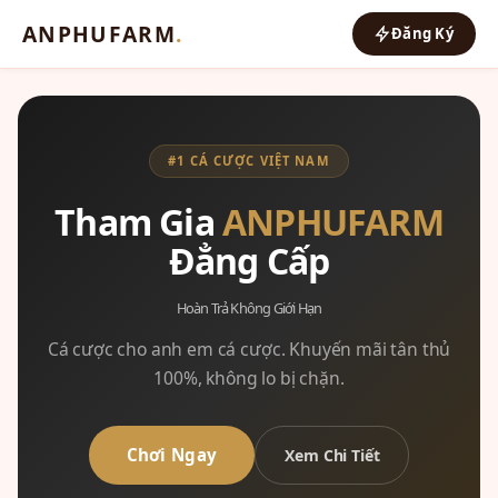
ANPHUFARM
.
Đăng Ký
#1 CÁ CƯỢC VIỆT NAM
Tham Gia
ANPHUFARM
Đẳng Cấp
Hoàn Trả Không Giới Hạn
Cá cược cho anh em cá cược. Khuyến mãi tân thủ
100%, không lo bị chặn.
Chơi Ngay
Xem Chi Tiết