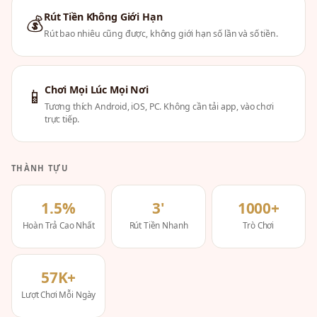
Rút Tiền Không Giới Hạn
💰
Rút bao nhiêu cũng được, không giới hạn số lần và số tiền.
Chơi Mọi Lúc Mọi Nơi
📱
Tương thích Android, iOS, PC. Không cần tải app, vào chơi
trực tiếp.
THÀNH TỰU
1.5%
3'
1000+
Hoàn Trả Cao Nhất
Rút Tiền Nhanh
Trò Chơi
57K+
Lượt Chơi Mỗi Ngày