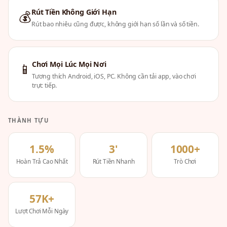
Rút Tiền Không Giới Hạn
💰
Rút bao nhiêu cũng được, không giới hạn số lần và số tiền.
Chơi Mọi Lúc Mọi Nơi
📱
Tương thích Android, iOS, PC. Không cần tải app, vào chơi
trực tiếp.
THÀNH TỰU
1.5%
3'
1000+
Hoàn Trả Cao Nhất
Rút Tiền Nhanh
Trò Chơi
57K+
Lượt Chơi Mỗi Ngày