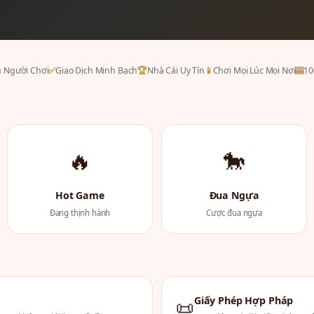
u Người Chơi
✅
Giao Dịch Minh Bạch
🏆
Nhà Cái Uy Tín
📱
Chơi Mọi Lúc Mọi Nơi
🎰
10
🔥
🐎
Hot Game
Đua Ngựa
Đang thịnh hành
Cược đua ngựa
Giấy Phép Hợp Pháp
📜