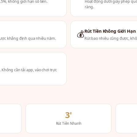
.5%, không giới hạn số tiền.
Hoạt động dưới giấy phép quốc
ràng.
Rút Tiền Không Giới Hạn
💰
được khẳng định qua nhiều năm.
Rút bao nhiêu cũng được, không
. Không cần tải app, vào chơi trực
3'
Rút Tiền Nhanh