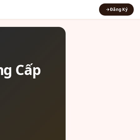
Đăng Ký
g Cấp