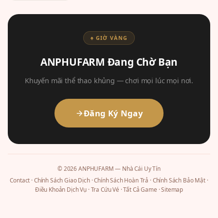
♠ GIỜ VÀNG
ANPHUFARM Đang Chờ Bạn
Khuyến mãi thể thao khủng — chơi mọi lúc mọi nơi.
Đăng Ký Ngay
© 2026 ANPHUFARM — Nhà Cái Uy Tín
Contact
·
Chính Sách Giao Dịch
·
Chính Sách Hoàn Trả
·
Chính Sách Bảo Mật
·
Điều Khoản Dịch Vụ
·
Tra Cứu Vé
·
Tất Cả Game
·
Sitemap