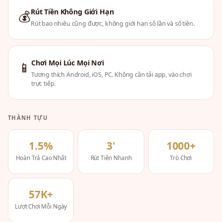
Rút Tiền Không Giới Hạn
💰
Rút bao nhiêu cũng được, không giới hạn số lần và số tiền.
Chơi Mọi Lúc Mọi Nơi
📱
Tương thích Android, iOS, PC. Không cần tải app, vào chơi
trực tiếp.
THÀNH TỰU
1.5%
3'
1000+
Hoàn Trả Cao Nhất
Rút Tiền Nhanh
Trò Chơi
57K+
Lượt Chơi Mỗi Ngày