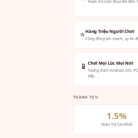
Hoàn trả cược thua lên đến 1
Hàng Triệu Người Chơi
⭐
Cộng đồng lớn mạnh, uy tín 
Chơi Mọi Lúc Mọi Nơi
📱
Tương thích Android, iOS, PC
tiếp.
THÀNH TỰU
1.5%
Hoàn Trả Cao Nhất