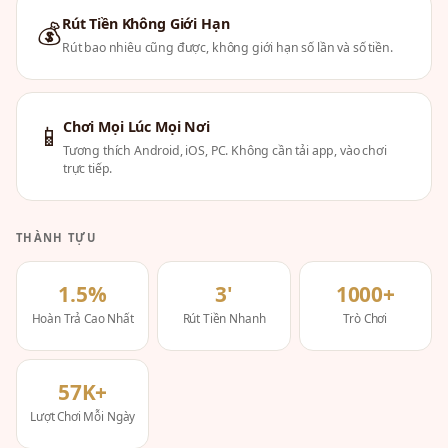
Rút Tiền Không Giới Hạn
💰
Rút bao nhiêu cũng được, không giới hạn số lần và số tiền.
Chơi Mọi Lúc Mọi Nơi
📱
Tương thích Android, iOS, PC. Không cần tải app, vào chơi
trực tiếp.
THÀNH TỰU
1.5%
3'
1000+
Hoàn Trả Cao Nhất
Rút Tiền Nhanh
Trò Chơi
57K+
Lượt Chơi Mỗi Ngày