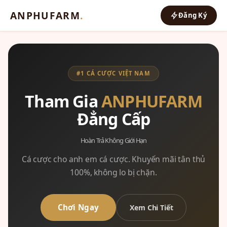
ANPHUFARM
.
Đăng Ký
#1 CÁ CƯỢC VIỆT NAM
Tham Gia
ANPHUFARM
Đẳng Cấp
Hoàn Trả Không Giới Hạn
Cá cược cho anh em cá cược. Khuyến mãi tân thủ
100%, không lo bị chặn.
Chơi Ngay
Xem Chi Tiết