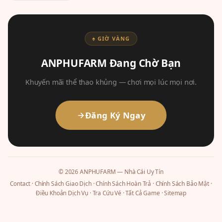
♠ GIỜ VÀNG
ANPHUFARM Đang Chờ Bạn
Khuyến mãi thể thao khủng — chơi mọi lúc mọi nơi.
Đăng Ký Ngay
© 2026 ANPHUFARM — Nhà Cái Uy Tín
Contact
·
Chính Sách Giao Dịch
·
Chính Sách Hoàn Trả
·
Chính Sách Bảo Mật
·
Điều Khoản Dịch Vụ
·
Tra Cứu Vé
·
Tất Cả Game
·
Sitemap