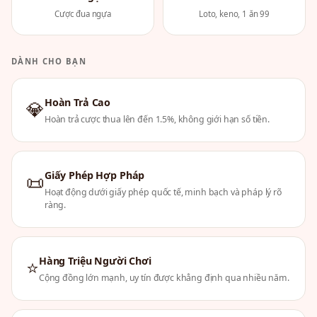
Cược đua ngựa
Loto, keno, 1 ăn 99
DÀNH CHO BẠN
Hoàn Trả Cao
💎
Hoàn trả cược thua lên đến 1.5%, không giới hạn số tiền.
Giấy Phép Hợp Pháp
📜
Hoạt động dưới giấy phép quốc tế, minh bạch và pháp lý rõ
ràng.
Hàng Triệu Người Chơi
⭐
Cộng đồng lớn mạnh, uy tín được khẳng định qua nhiều năm.