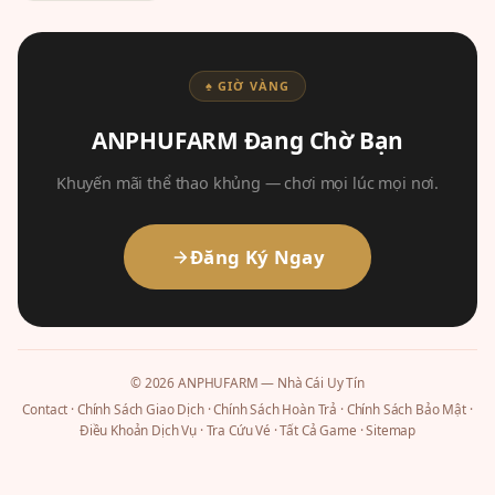
♠ GIỜ VÀNG
ANPHUFARM Đang Chờ Bạn
Khuyến mãi thể thao khủng — chơi mọi lúc mọi nơi.
Đăng Ký Ngay
© 2026 ANPHUFARM — Nhà Cái Uy Tín
Contact
·
Chính Sách Giao Dịch
·
Chính Sách Hoàn Trả
·
Chính Sách Bảo Mật
·
Điều Khoản Dịch Vụ
·
Tra Cứu Vé
·
Tất Cả Game
·
Sitemap