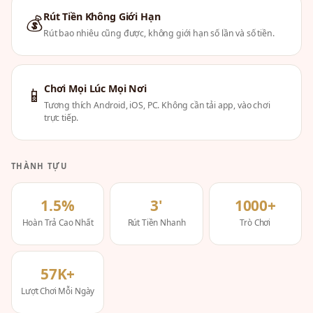
Rút Tiền Không Giới Hạn
💰
Rút bao nhiêu cũng được, không giới hạn số lần và số tiền.
Chơi Mọi Lúc Mọi Nơi
📱
Tương thích Android, iOS, PC. Không cần tải app, vào chơi
trực tiếp.
THÀNH TỰU
1.5%
3'
1000+
Hoàn Trả Cao Nhất
Rút Tiền Nhanh
Trò Chơi
57K+
Lượt Chơi Mỗi Ngày