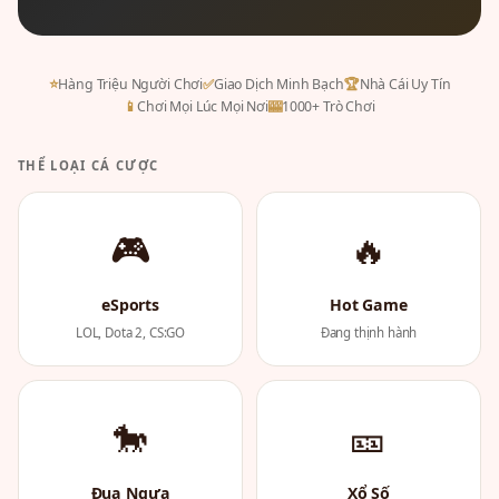
⭐
Hàng Triệu Người Chơi
✅
Giao Dịch Minh Bạch
🏆
Nhà Cái Uy Tín
📱
Chơi Mọi Lúc Mọi Nơi
🎰
1000+ Trò Chơi
THỂ LOẠI CÁ CƯỢC
🎮
🔥
eSports
Hot Game
LOL, Dota 2, CS:GO
Đang thịnh hành
🐎
🎫
Đua Ngựa
Xổ Số