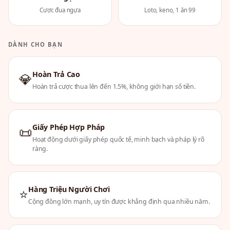
Cược đua ngựa
Loto, keno, 1 ăn 99
DÀNH CHO BẠN
Hoàn Trả Cao
💎
Hoàn trả cược thua lên đến 1.5%, không giới hạn số tiền.
Giấy Phép Hợp Pháp
📜
Hoạt động dưới giấy phép quốc tế, minh bạch và pháp lý rõ
ràng.
Hàng Triệu Người Chơi
⭐
Cộng đồng lớn mạnh, uy tín được khẳng định qua nhiều năm.