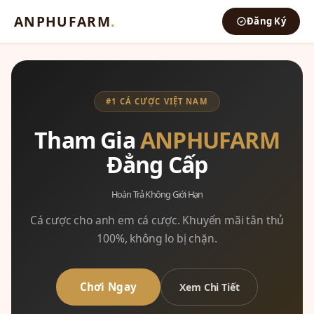
ANPHUFARM
.
Đăng Ký
#1 CÁ CƯỢC VIỆT NAM
Tham Gia
ANPHUFARM
Đẳng Cấp
Hoàn Trả Không Giới Hạn
Cá cược cho anh em cá cược. Khuyến mãi tân thủ
100%, không lo bị chặn.
Chơi Ngay
Xem Chi Tiết