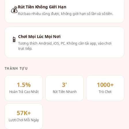
Rút Tiền Không Giới Hạn
💰
Rút bao nhiêu cũng được, không giới hạn số lần và số tiền.
Chơi Mọi Lúc Mọi Nơi
📱
Tương thích Android, iOS, PC. Không cần tải app, vào chơi
trực tiếp.
THÀNH TỰU
1.5%
3'
1000+
Hoàn Trả Cao Nhất
Rút Tiền Nhanh
Trò Chơi
57K+
Lượt Chơi Mỗi Ngày