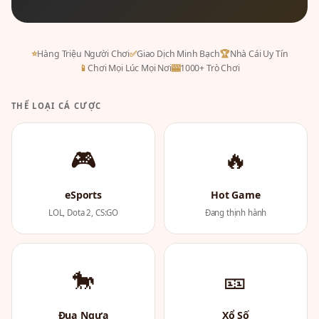
⭐
Hàng Triệu Người Chơi
✅
Giao Dịch Minh Bạch
🏆
Nhà Cái Uy Tín
📱
Chơi Mọi Lúc Mọi Nơi
🎰
1000+ Trò Chơi
THỂ LOẠI CÁ CƯỢC
🎮
🔥
eSports
Hot Game
LOL, Dota 2, CS:GO
Đang thịnh hành
🐎
🎫
Đua Ngựa
Xổ Số