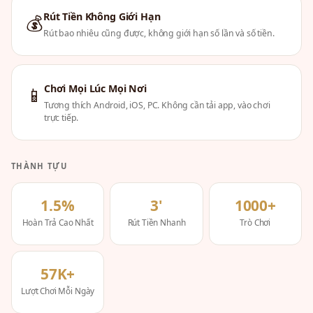
Rút Tiền Không Giới Hạn
💰
Rút bao nhiêu cũng được, không giới hạn số lần và số tiền.
Chơi Mọi Lúc Mọi Nơi
📱
Tương thích Android, iOS, PC. Không cần tải app, vào chơi
trực tiếp.
THÀNH TỰU
1.5%
3'
1000+
Hoàn Trả Cao Nhất
Rút Tiền Nhanh
Trò Chơi
57K+
Lượt Chơi Mỗi Ngày