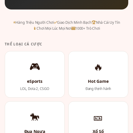
⭐
Hàng Triệu Người Chơi
✅
Giao Dịch Minh Bạch
🏆
Nhà Cái Uy Tín
📱
Chơi Mọi Lúc Mọi Nơi
🎰
1000+ Trò Chơi
THỂ LOẠI CÁ CƯỢC
🎮
🔥
eSports
Hot Game
LOL, Dota 2, CS:GO
Đang thịnh hành
🐎
🎫
Đua Ngựa
Xổ Số